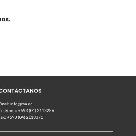
mos.
CONTÁCTANOS
Email: info@rsa.ec
Teléfono: +593 (04) 2118286
Fax: +593 (04) 2118371